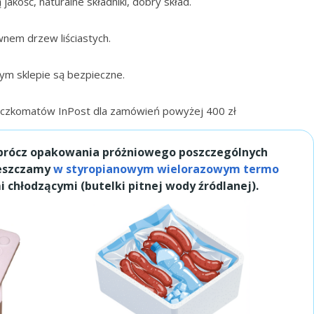
akość, naturalne składniki, dobry skład.
nem drzew liściastych.
zym sklepie są bezpieczne.
zkomatów InPost dla zamówień powyżej 400 zł
prócz opakowania próżniowego poszczególnych
ieszczamy
w styropianowym wielorazowym termo
 chłodzącymi (butelki pitnej wody źródlanej).