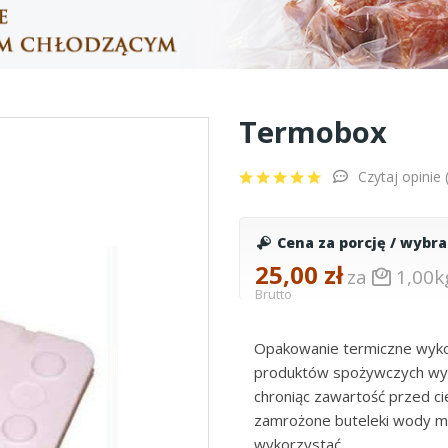
Termobox
Czytaj opinie 
Cena za porcję / wybr
25,00 zł
za
1,00k
Brutto
Opakowanie termiczne wykon
produktów spożywczych wyma
chroniąc zawartość przed c
zamrożone buteleki wody mi
wykorzystać.