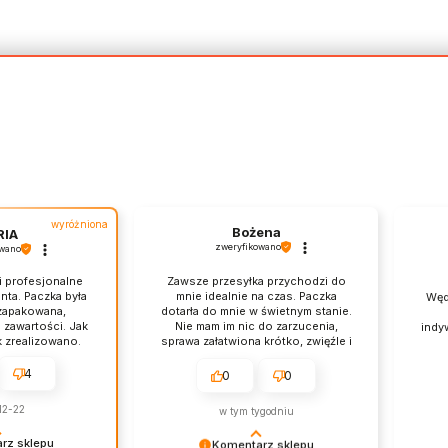
wyróżniona
Bożena
RIA
zweryfikowano
owano
i profesjonalne
Zawsze przesyłka przychodzi do
nta. Paczka była
mnie idealnie na czas. Paczka
Węd
zapakowana,
dotarła do mnie w świetnym stanie.
 zawartości. Jak
Nie mam im nic do zarzucenia,
indy
k zrealizowano.
sprawa załatwiona krótko, zwięźle i
t ich bogaty
na temat. Wracam do nich
e ceny i świetny
regularnie i zawsze jestem
4
0
0
kupowy. Mam
zadowolona z zakupów. Polecam.
ardzo dobre
12-22
w tym tygodniu
 i pozostaję
m. Może jeszcze
rz sklepu
Komentarz sklepu
yobrażam sobie