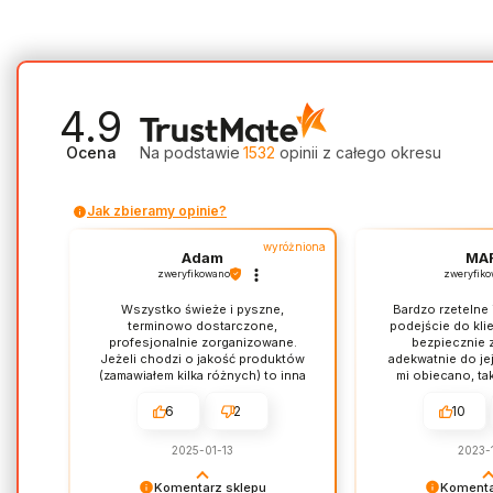
4.9
Ocena
Na podstawie
1532
opinii
z całego okresu
Jak zbieramy opinie?
wyróżniona
Adam
MA
zweryfikowano
zweryfik
Wszystko świeże i pyszne,
Bardzo rzetelne 
terminowo dostarczone,
podejście do klie
profesjonalnie zorganizowane.
bezpiecznie 
Jeżeli chodzi o jakość produktów
adekwatnie do jej
(zamawiałem kilka różnych) to inna
mi obiecano, ta
liga niż nawet najlepsze sklepowe
Ujmujący jes
wędliny. Po prostu prawdziwe.
asortyment, dobr
6
2
10
Doskonałe!
serwis poza
wyłącznie b
2025-01-13
2023-
doświadczenia
wiernym kliente
Komentarz sklepu
Komenta
dodam, że nie w