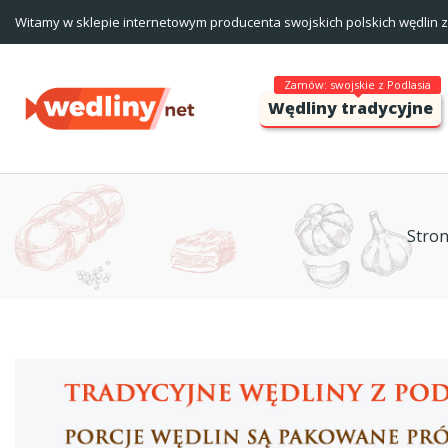
Witamy w sklepie internetowym producenta swojskich polskich wędlin z 
Zamów: swojskie z Podlasia
Wędliny tradycyjne
Stro