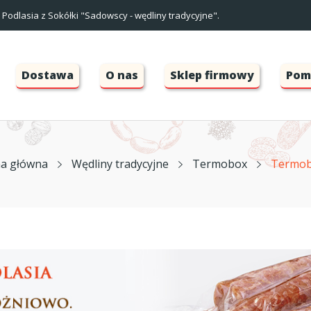
Podlasia z Sokółki "Sadowscy - wędliny tradycyjne".
Dostawa
O nas
Sklep firmowy
Pom
na główna
Wędliny tradycyjne
Termobox
Termo