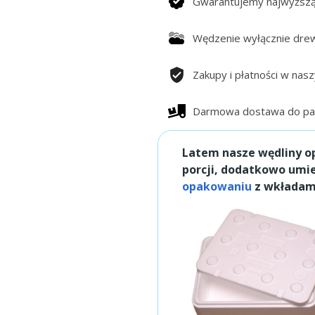
Gwarantujemy najwyższą j
Wędzenie wyłącznie drew
Zakupy i płatności w nas
Darmowa dostawa do pac
Latem nasze wędliny o
porcji, dodatkowo um
opakowaniu
z wkładami