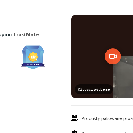
pinii
TrustMate
Zobacz wędzenie
Produkty pakowane próżn