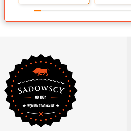
już świąt bez ty
Bardzo cieszy nas Twoja świetna
Pięknie dziękujemy
wędlin. Ch
recenzja! Ciężko pracujemy, aby
Jesteśmy bardzo 
sprostać wymaganiom klientów
nasze wędliny prz
takich jak Ty i jesteśmy zadowoleni,
gustu. Cieszymy si
że nam się udało. Mamy nadzieję,
zdecydowali się P
że do nas wrócisz :) Pozdrawiamy
zakupy w naszym 
nadzieję, że będą
stałymi klientami.
najlepszego z oka
Narodzenia oraz 
Nowego Roku! Po
Zespół sklepu in
"wedliny.net"