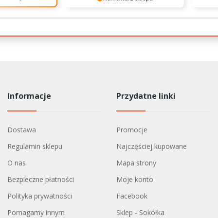
ch przesmacznych
 za opinię!
apeau bas!
Dziękujemy za pozostawienie nam
Cieszy
zadowoleni, że
tak dobrej opinii. Naszym
zaufan
ypadły Pani do
priorytetem jest satysfakcja klienta i
wspani
ę, że
Twoja recenzja potwierdza nasze
pozdro
aństwo na
wysiłki - dziękujemy raz jeszcze i
sklepie. Mamy
mamy nadzieję - do szybkiego
 Państwo naszymi
zobaczenia!
 Wszystkiego
zji Świąt Bożego
szczęśliwego
Informacje
Przydatne linki
zdrawiamy
ternetowego
Dostawa
Promocje
Regulamin sklepu
Najczęściej kupowane
O nas
Mapa strony
Bezpieczne płatności
Moje konto
Polityka prywatności
Facebook
Pomagamy innym
Sklep - Sokółka