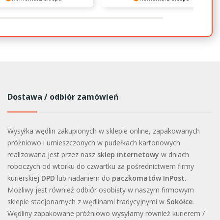
 nas Twoja miła opinia i
Dziękujemy za miłe słowa!
ie. Jesteśmy wdzięczni za tak
Cieszymy się, że zakup przeszedł
ałych klientów jak Ty. Z
bezproblemowo, oraz, że możemy
wieniami, obsługa sklepu.
zapewnić odpowiednią obsługę tak
świetnym klientom. Dziękujemy raz
jeszcze!
Dostawa / odbiór zamówień
Wysyłka wędlin zakupionych w sklepie online, zapakowanych
próżniowo i umieszczonych w pudełkach kartonowych
realizowana jest przez nasz
sklep internetowy
w dniach
roboczych od wtorku do czwartku za pośrednictwem firmy
kurierskiej
DPD
lub nadaniem do
paczkomatów InPost
.
Możliwy jest również odbiór osobisty w naszym firmowym
sklepie stacjonarnych z wędlinami tradycyjnymi w
Sokółce
.
Wędliny zapakowane próżniowo wysyłamy również kurierem /