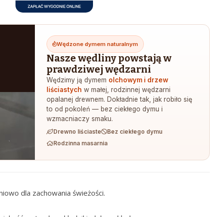
Wędzone dymem naturalnym
Nasze wędliny powstają w
prawdziwej wędzarni
Wędzimy ją dymem
olchowym i drzew
liściastych
w małej, rodzinnej wędzarni
opalanej drewnem. Dokładnie tak, jak robiło się
to od pokoleń — bez ciekłego dymu i
wzmacniaczy smaku.
Drewno liściaste
Bez ciekłego dymu
Rodzinna masarnia
iowo dla zachowania świeżości.