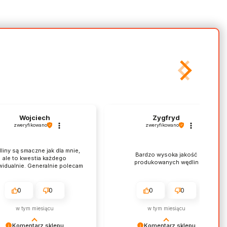
Wojciech
Zygfryd
zweryfikowano
zweryfikowano
liny są smaczne jak dla mnie,
Bardzo wysoka jakość
ale to kwestia każdego
produkowanych wędlin
widualnie. Generalnie polecam
0
0
0
0
w tym miesiącu
w tym miesiącu
Komentarz sklepu
Komentarz sklepu