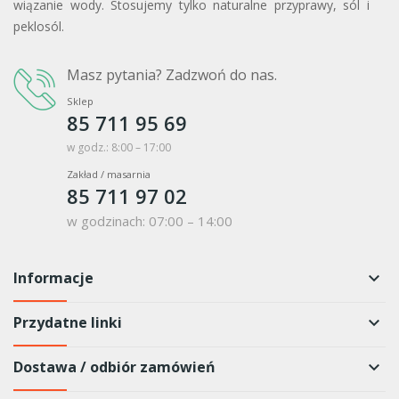
wiązanie wody. Stosujemy tylko naturalne przyprawy, sól i
peklosól.
Masz pytania? Zadzwoń do nas.
Sklep
85 711 95 69
w godz.: 8:00 – 17:00
Zakład / masarnia
85 711 97 02
w godzinach: 07:00 – 14:00
Informacje
keyboard_arrow_down
Przydatne linki
keyboard_arrow_down
Dostawa / odbiór zamówień
keyboard_arrow_down