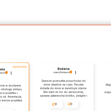
wyróżniona
Bożena
ela
zweryfikowano
owano
Zawsze przesyłka przychodzi do
mnie idealnie na czas. Paczka
Węd
nia w dostawie.
dotarła do mnie w świetnym stanie.
 obsługa sklepu.
Nie mam im nic do zarzucenia,
indy
a w pudełku i
sprawa załatwiona krótko, zwięźle i
st ok. Rewelacja.
na temat. Wracam do nich
 bierze przykład.
regularnie i zawsze jestem
0
0
zadowolona z zakupów. Polecam.