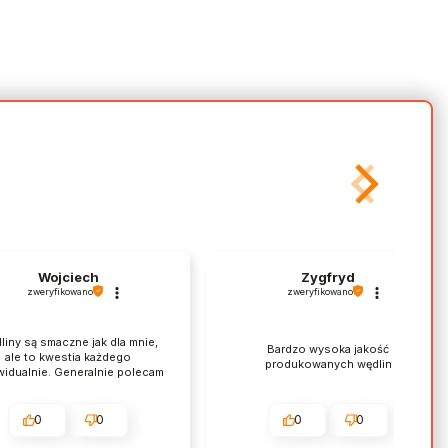
Wojciech
Zygfryd
zweryfikowano
zweryfikowano
liny są smaczne jak dla mnie,
Bardzo wysoka jakość
ale to kwestia każdego
produkowanych wędlin
widualnie. Generalnie polecam
0
0
0
0