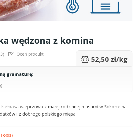
ska wędzona z komina
(
3
)
Oceń produkt
52,50 zł/kg
aną gramaturę:
g
 kiełbasa wieprzowa z małej rodzinnej masarni w Sokółce na
odatków i z dobrego polskiego mięsa.
i opis)