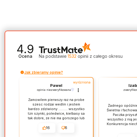
4.9
Ocena
Na podstawie
1532
opinii
z całego okresu
Jak zbieramy opinie?
wyróżniona
Pawel
Izab
opinia niezweryfikowana
zweryfik
Zamowilem pierwszy raz na probe
szesc rodzai wedlin i jestem
Żadnego opóźnie
bardzo zdziwiony .......... wszystko
Świetna i fachowa
tzn szynki, poledwice, kielbasy sa
Paczka przyszł
tak dobre, ze nie ma gorszego lub
wszystko z nią je
lepszego smaku, szynka ma smak
Konkurencja niech
szynki, poledwica poledwicy
16
6
/suszona jest wyjatkowa/, kielbasa
ma naprawde smak kielbasy/biala i