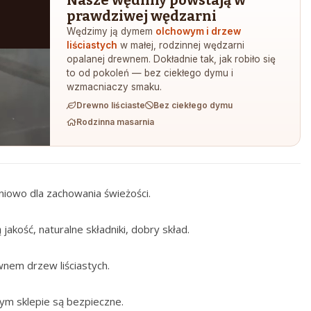
prawdziwej wędzarni
Wędzimy ją dymem
olchowym i drzew
liściastych
w małej, rodzinnej wędzarni
opalanej drewnem. Dokładnie tak, jak robiło się
to od pokoleń — bez ciekłego dymu i
wzmacniaczy smaku.
Drewno liściaste
Bez ciekłego dymu
Rodzinna masarnia
iowo dla zachowania świeżości.
akość, naturalne składniki, dobry skład.
nem drzew liściastych.
zym sklepie są bezpieczne.