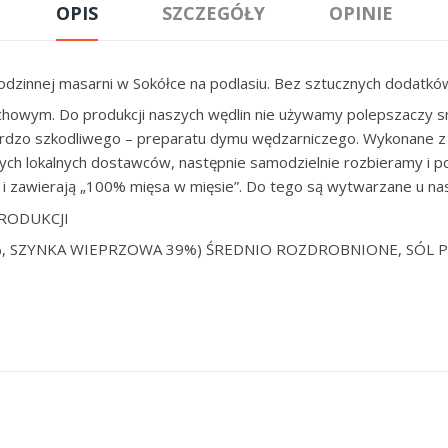
OPIS
SZCZEGÓŁY
OPINIE
odzinnej masarni w Sokółce na podlasiu. Bez sztucznych dodatkó
wym. Do produkcji naszych wędlin nie używamy polepszaczy sma
ardzo szkodliwego – preparatu dymu wędzarniczego. Wykonane z n
ch lokalnych dostawców, następnie samodzielnie rozbieramy i po
i zawierają „100% mięsa w mięsie”. Do tego są wytwarzane u nas
RODUKCJI
 SZYNKA WIEPRZOWA 39%) ŚREDNIO ROZDROBNIONE, SÓL PE