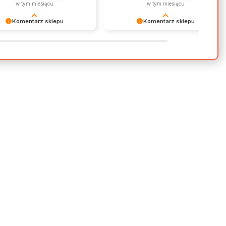
w tym miesiącu
w tym miesiącu
Komentarz sklepu
Komentarz sklepu
 nas Twoja miła opinia i
Dziękujemy za miłe słowa!
ie. Jesteśmy wdzięczni za tak
Cieszymy się, że zakup przeszedł
ałych klientów jak Ty. Z
bezproblemowo, oraz, że możemy
wieniami, obsługa sklepu.
zapewnić odpowiednią obsługę tak
świetnym klientom. Dziękujemy raz
jeszcze!