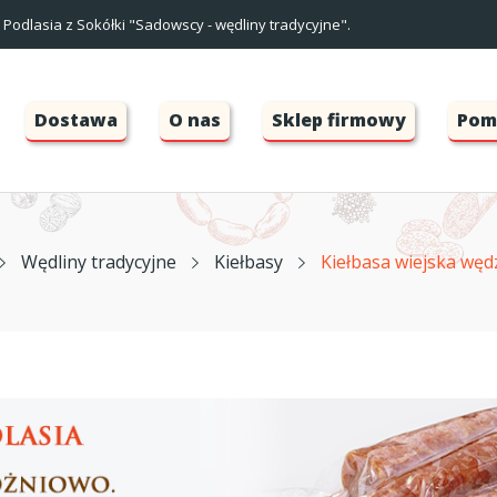
Podlasia z Sokółki "Sadowscy - wędliny tradycyjne".
Dostawa
O nas
Sklep firmowy
Pom
Wędliny tradycyjne
Kiełbasy
Kiełbasa wiejska wę