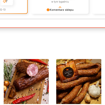
7
w tym tygodniu
Komentarz sklepu
12-13
Dziękujemy za pozostawienie nam
Cieszy
tak dobrej opinii. Naszym
zaufan
priorytetem jest satysfakcja klienta i
wspani
Twoja recenzja potwierdza nasze
pozdro
wysiłki - dziękujemy raz jeszcze i
mamy nadzieję - do szybkiego
zobaczenia!